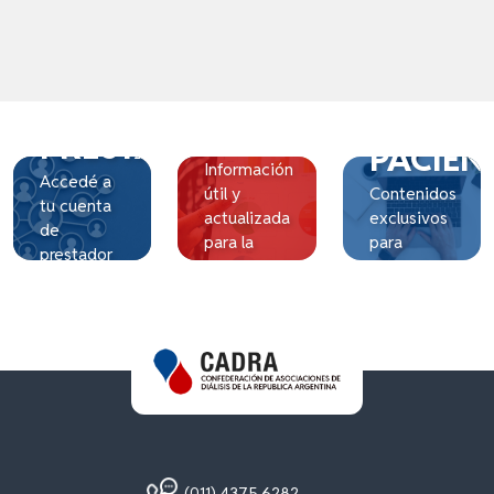
OBSERVATORIO
PRESTADORES
PACIEN
Información
Accedé a
útil y
Contenidos
tu cuenta
actualizada
exclusivos
de
para la
para
prestador
comunidad
pacientes
CADRA
nefrológica
(011) 4375 6282