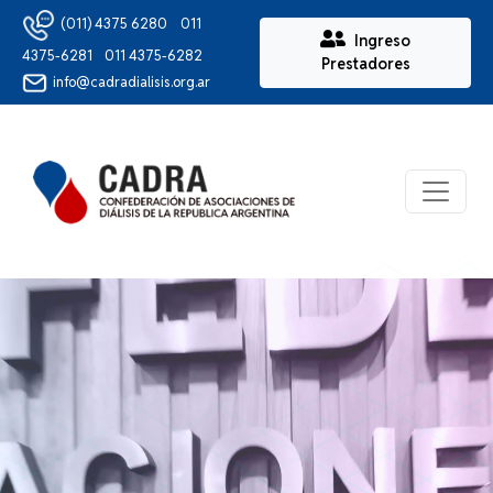
(011) 4375 6280
011
Ingreso
4375-6281
011 4375-6282
Prestadores
info@cadradialisis.org.ar
Ver Me