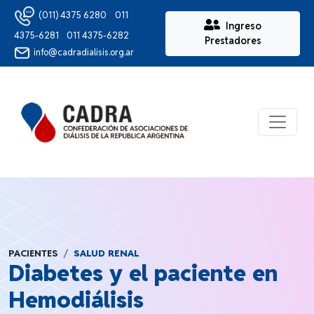
(011) 4375 6280
011
Ingreso
4375-6281
011 4375-6282
Prestadores
info@cadradialisis.org.ar
Ver Me
PACIENTES
SALUD RENAL
Diabetes y el paciente en
Hemodiálisis